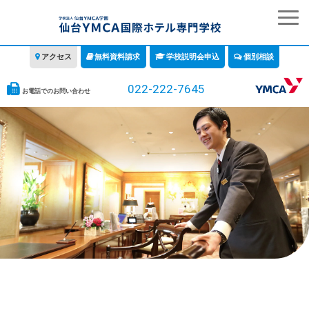
アクセス
無料資料請求
学校説明会申込
個別相談
022-222-7645
お電話でのお問い合わせ
学校の特徴
学科・コース
教育について
みなさまへ
情報公開
募集要項・学費・入学ガイド