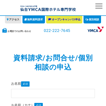
アクセス
無料資料請求
オープンキャンパス申込
個別相談
022-222-7645
お電話でのお問い合わせ
学校の特徴
学科・コース
資料請求/お問合せ/個別
教育について
相談の申込
みなさまへ
情報公開
お名前
募集要項・学費・入学ガイド
お名前（カナ）