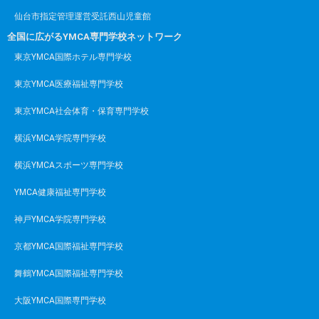
(2) 開示手数料
仙台市指定管理運営受託西山児童館
全国に広がるYMCA専門学校ネットワーク
返信用切手代として、82円切手を同封のうえお送り
ください。
東京YMCA国際ホテル専門学校
(3) 回答方法
東京YMCA医療福祉専門学校
本会より、15日以内に申出書記載住所宛へ書面にて
東京YMCA社会体育・保育専門学校
回答します。
個人情報についての訂正等について
横浜YMCA学院専門学校
本会が保有する個人情報について、その内容の訂
横浜YMCAスポーツ専門学校
正、追加、削除等を希望される場合には、以下の手
続きによりご連絡ください。
YMCA健康福祉専門学校
(1) お申し付けの方法等
神戸YMCA学院専門学校
個人情報変更申出先あるいは受付窓口にお申し付け
京都YMCA国際福祉専門学校
ください。電話による方法も可能ですが、お申し出
いただいた内容によって、文書による訂正等の変更
舞鶴YMCA国際福祉専門学校
申請書の提出や必要なことを確認できる文書をお願
いすることがあります。＜個人情報変更申出先＞ 〒
大阪YMCA国際専門学校
980-0822 仙台市青葉区立町9番7号 学校法人 仙台