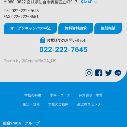
〒980‒0822 宮城県仙台市青葉区立町9‒7
MAP ＞
への不正アクセス防止に努めます。
個人情報の開示、訂正、追加、削除、利用停止本会
TEL.022‒222‒7645
は、本会が保有する個人情報について 、本人から自
FAX.022‒222‒4651
らに関する個人情報の開示の申し出、またその内容
に関する訂正、追加、削除、利用停止等の申し出が
オープンキャンパス申込
無料資料請求
個別相談
なされた場合には、所定の手続に従い速やかに対応
します。
お電話でのお問い合わせ
個人情報の取り扱いに関する苦情への対応本会は、
022-222-7645
本会における個人情報の取り扱いに関して苦情が寄
せられた場合には、適切かつ速やかに対応します。
Posts by @
SendaiYMCA_HS
個人情報保護に向けた体制整備、職員教育の実施本
会は、個人情報を保護するため、適切な管理体制を
継続的に整備するとともに、職員の意識啓発に努め
ます。
個人情報利用目的
学校の特徴
学科・コース
募集要項・学費
事業運営のための資料
施設・設備
学校のご案内
生涯教育センター
事業参加者またはその保護者への連絡
事業の募集のため告知
本会が主催するまたは協力する催し物の告知
仙台YMCA・グループ