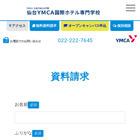
アクセス
無料資料請求
オープンキャンパス申込
個別相談
022-222-7645
お電話でのお問い合わせ
学校の特徴
学科・コース
資料請求
教育について
みなさまへ
情報公開
お名前
募集要項・学費・入学ガイド
ふりがな