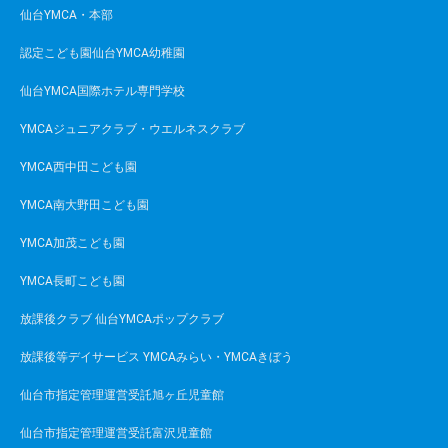
機関誌の送付
仙台YMCA・本部
その他、本人が希望する事項
認定こども園仙台YMCA幼稚園
個人情報の開示等について
仙台YMCA国際ホテル専門学校
本会が保有する 個人情報については、本人あるいは
子どもの親権者からの申し出に応じ、開示します。
YMCAジュニアクラブ・ウエルネスクラブ
開示を希望される場合は、以下の手続にてお申し付
YMCA西中田こども園
けください。
(1) お申し付けの方法等
YMCA南大野田こども園
所定の申出書（本会で配布しています）及び本人で
YMCA加茂こども園
あることを確認できる書類１点（運転免許証、パス
ポートのコピー等）、子どもの場合は関係がわかる
YMCA長町こども園
書類１点（健康保険証のコピー等）を同封のうえ、
下の個人情報開示請求先宛まで郵送にてお送りくだ
放課後クラブ 仙台YMCAポップクラブ
さい（個人情報を保護するため郵送でお願いしてい
放課後等デイサービス YMCAみらい・YMCAきぼう
ます）。
＜個人情報開示請求先＞
仙台市指定管理運営受託旭ヶ丘児童館
〒980-0822 仙台市青葉区立町9番7号 学校法人 仙台
仙台市指定管理運営受託富沢児童館
ＹＭＣＡ学園・本部事務局