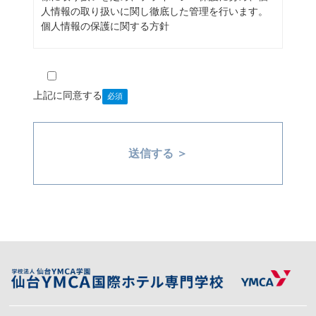
人情報の取り扱いに関し徹底した管理を行います。
個人情報の保護に関する方針
法令の遵守
本会は、個人情報の保護に関する法律等、関係
法令を遵守します。
上記に同意する
個人情報の適正な取得
本会は、個人情報を適法かつ適切な方法で取得
します。
個人情報の利用
本会は、個人情報をその利用目的の範囲内で利
用します。
個人情報の第三者提供本会は、業務委託する場合や
その他の正当な理由がある場合を除き、事前に本人
の同意を得ることなく個人情報を第三者に提供しま
せん。
個人情報の適切な管理本会は、保有する個人情報に
ついて、その利用目的の範囲内で、できる限り最新
かつ正確な内容として保持するよう努めます。
また、その管理についても、個人情報の漏洩、
滅失、毀損などがないよう十分に配慮し、個人情報