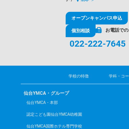
オープンキャンパス申込
お電話での
個別相談
022-222-7645
学校の特徴
学科・コー
仙台YMCA・グループ
仙台YMCA・本部
認定こども園仙台YMCA幼稚園
仙台YMCA国際ホテル専門学校