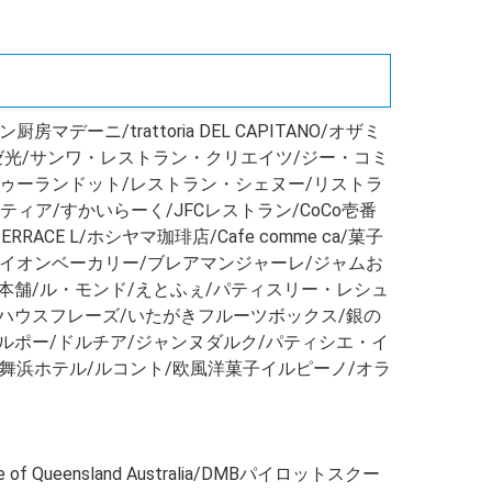
/trattoria DEL CAPITANO/オザミ
エリゼ光/サンワ・レストラン・クリエイツ/ジー・コミ
トゥーランドット/レストラン・シェヌー/リストラ
ィア/すかいらーく/JFCレストラン/CoCo壱番
 L/ホシヤマ珈琲店/Cafe comme ca/菓子
千舟/イオンベーカリー/ブレアマンジャーレ/ジャムお
本舗/ル・モンド/えとふぇ/パティスリー・レシュ
キハウスフレーズ/いたがきフルーツボックス/銀の
ルポー/ドルチア/ジャンヌダルク/パティシエ・イ
舞浜ホテル/ルコント/欧風洋菓子イルピーノ/オラ
 of Queensland Australia/DMBパイロットスクー