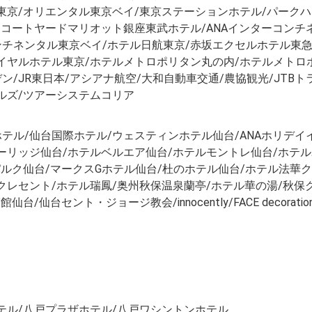
東京/オリエンタル東京ベイ/東京ステーションホテル/パーク
/コートヤードマリオット銀座東武ホテル/ANAインターコンチ
チネンタル東京ベイ/ホテル日航東京/赤坂エクセルホテル東急
イヤルホテル東京/ホテルメトロポリタン丸の内/ホテルメトロ
/JR東日本/アシアナ航空/大和自動車交通/農協観光/JTB
ルズ/ツアーシステムコリア
ル/仙台国際ホテル/ウェスティンホテル仙台/ANAホリデイイ
ーリッジ仙台/ホテルベルエア仙台/ホテルモントレ仙台/ホテ
パルク仙台/マークスGホテル仙台/杜のホテル仙台/ホテル法華
クレセント/ホテル瑞鳳/奥州秋保温泉蘭亭/ホテル華の湯/秋保
ズヒル迎賓館仙台/仙台セント・ジョージ教会/innocently/FACE de
テル/八戸プラザホテル/八戸ワシントンホテル