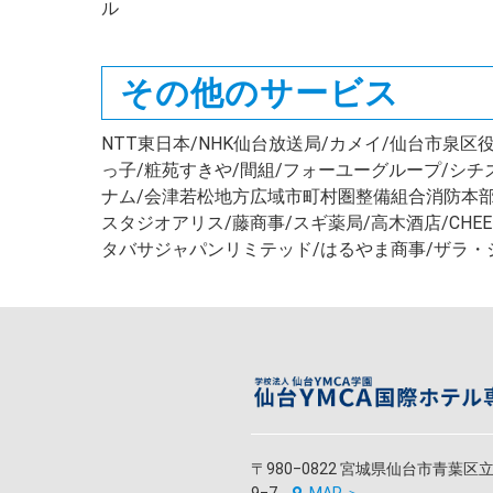
ル
その他のサービス
NTT東日本/NHK仙台放送局/カメイ/仙台市泉
っ子/粧苑すきや/間組/フォーユーグループ/シ
ナム/会津若松地方広域市町村圏整備組合消防本部/
スタジオアリス/藤商事/スギ薬局/高木酒店/CHEERS/ラ
タバサジャパンリミテッド/はるやま商事/ザラ・
〒980‒0822 宮城県仙台市青葉区
9‒7
MAP ＞