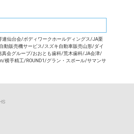
専連仙台会/ボディワークホールディングス/JA栗
か自動販売機サービス/スズキ自動車販売山形/ダイ
真会グループ/おおとも歯科/荒木歯科/JA会津/
ation/横手精工/ROUND1/グラン・スポール/サマンサ
HS