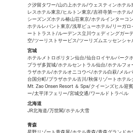
ク汐留タワー/山の上ホテル/ウェスティンホテル
レスホテル東京/ヒルトン東京/吉祥寺第一ホテル
シーズンズホテル椿山荘東京/ホテルインターコン
ホテルレバント東京/浅草ビューホテル/リーガロ
ートトラスト/ルーデンス立川ウェディングガーデン
空/ツーリストサービス/ツーリズムエッセンシャ
宮城
ホテルメトロポリタン仙台/仙台ロイヤルパークホテ
プラザ多賀城/ホテルセントラル仙台/ホテルフォ
ラザホテル/ホテルオニコウベ/ホテル白萩/メル
台国分町/プラザホテル古川/秋保リゾートホテル
Mt. Zao Onsen Resort ＆ Spa/クイーン
ー/太平洋フェリー/宮城交通/ワールドトラベル
北海道
JR北海道/万世閣/ホテル大雪
青森
星野リゾート青森屋/ホテル青森/青森グランドホ