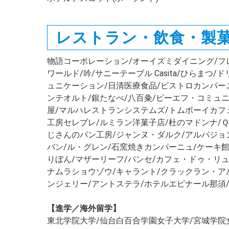
物語コーポレーション/オーイズミダイニング/フレンチ
ワールド/吟/サニーテーブル Casita/ひらま
ュニケーション/日清医療食品/ビストロカンパー
ンテオルト/銀たなべ/八百粂/ピーエフ・コミュニケ
屋/マルハレストランシステムズ/トムボーイカフェ/カ
工房セレブレ/ルミラン洋菓子店/杜のマドンナ/Ｑue
じさんのパン工房/ジャンヌ・ダルク/アルパジョ
バン/ル・グレン/石窯焼きカンパーニュ/ケーキ
りぼん/マザーリーフ/パンセ/カフェ・ドゥ・リ
ナムラショウゾウ/キャラント/クラックラン・ア
ンジェリー/アントステラ/ホテルエピナール那須
【進学／海外留学】
東北学院大学/仙台白百合学園女子大学/宮城学院女子大学/YMCA Eng