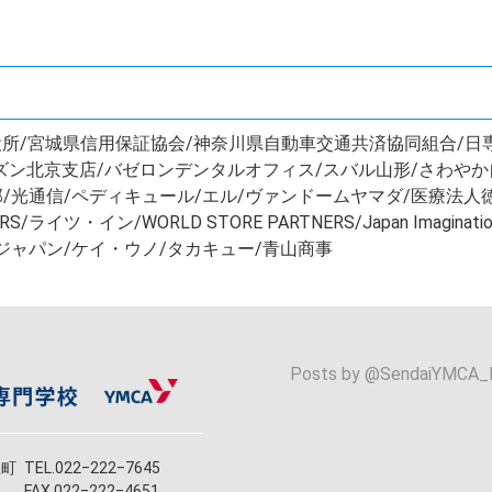
区役所/宮城県信用保証協会/神奈川県自動車交通共済協同組合/日
チズン北京支店/バゼロンデンタルオフィス/スバル山形/さわや
光通信/ペディキュール/エル/ヴァンドームヤマダ/医療法人徳
イツ・イン/WORLD STORE PARTNERS/Japan Imagin
ジャパン/ケイ・ウノ/タカキュー/青山商事
Posts by @
SendaiYMCA_
立町
TEL.022‒222‒7645
FAX.022‒222‒4651