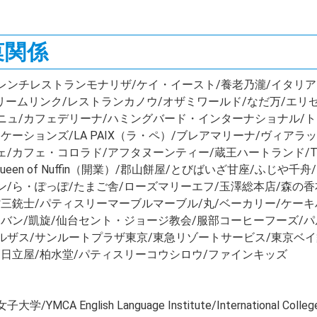
レストラン・飲食・製菓関係	
レストランモナリザ/ケイ・イースト/養老乃瀧/イタリアン厨房マデーニ
つ/ドリームリンク/レストランカノウ/オザミワールド/なだ万/
ニュ/カフェデリーナ/ハミングバード・インターナショナル/
ーションズ/LA PAIX（ラ・ペ）/ブレアマリーナ/ヴィアラッテ
フェ・コロラド/アフタヌーンティー/蔵王ハートランド/TERRACE
en of Nuffin（開業）/郡山餅屋/とびばいざ甘座/ふじや
ン/ら・ぽっぽ/たまご舎/ローズマリーエフ/玉澤総本店/森の香
館三銃士/パティスリーマーブルマーブル/丸/ベーカリー/ケー
ュバン/凱旋/仙台セント・ジョージ教会/服部コーヒーフーズ/パ
ルザス/サンルートプラザ東京/東急リゾートサービス/東京ベイ
/日立屋/柏水堂/パティスリーコウシロウ/ファインキッズ
lish Language Institute/International College