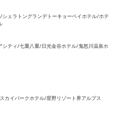
/シェラトングランデトーキョーベイホテル/ホテ
ル
アシティ/七重八重/日光金谷ホテル/鬼怒川温泉ホ
/スカイパークホテル/星野リゾート界アルプス