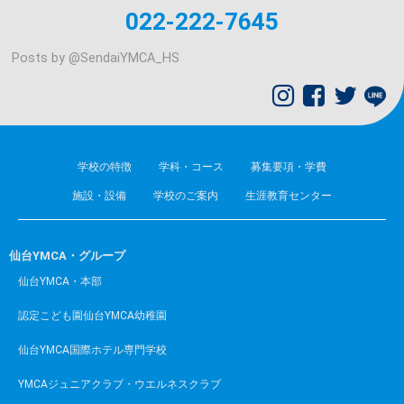
022-222-7645
Posts by @
SendaiYMCA_HS
学校の特徴
学科・コース
募集要項・学費
施設・設備
学校のご案内
生涯教育センター
仙台YMCA・グループ
仙台YMCA・本部
認定こども園仙台YMCA幼稚園
仙台YMCA国際ホテル専門学校
YMCAジュニアクラブ・ウエルネスクラブ