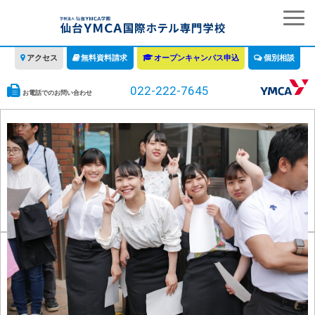
アクセス
無料資料請求
オープンキャンパス申込
個別相談
022-222-7645
お電話でのお問い合わせ
学校の特徴
学科・コース
教育について
みなさまへ
情報公開
募集要項・学費・入学ガイド