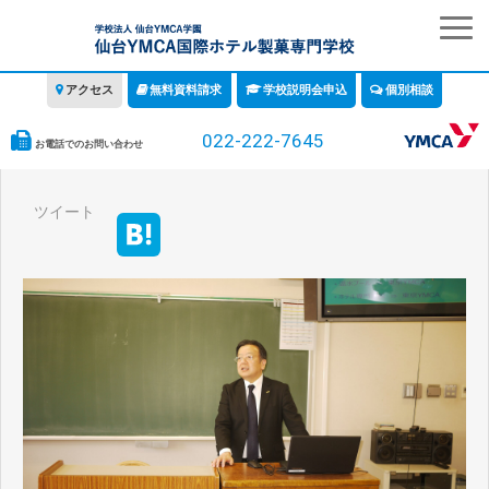
アクセス
無料資料請求
学校説明会申込
個別相談
022-222-7645
お電話でのお問い合わせ
学校の特徴
ツイート
学科・コース
教育について
みなさまへ
情報公開
募集要項・学費・入学ガイド