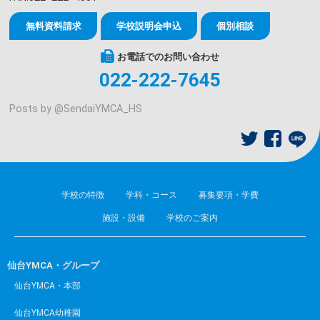
無料資料請求
学校説明会申込
個別相談
お電話でのお問い合わせ
022-222-7645
Posts by @
SendaiYMCA_HS
学校の特徴
学科・コース
募集要項・学費
施設・設備
学校のご案内
仙台YMCA・グループ
仙台YMCA・本部
仙台YMCA幼稚園