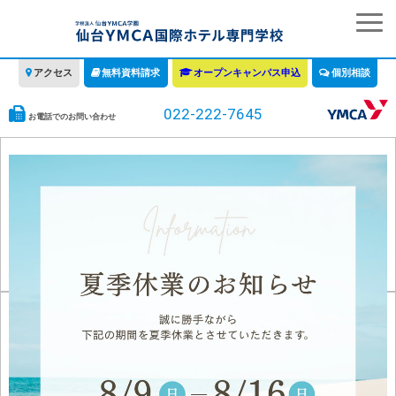
アクセス
無料資料請求
オープンキャンパス申込
個別相談
022-222-7645
お電話でのお問い合わせ
学校の特徴
学科・コース
教育について
みなさまへ
情報公開
募集要項・学費・入学ガイド