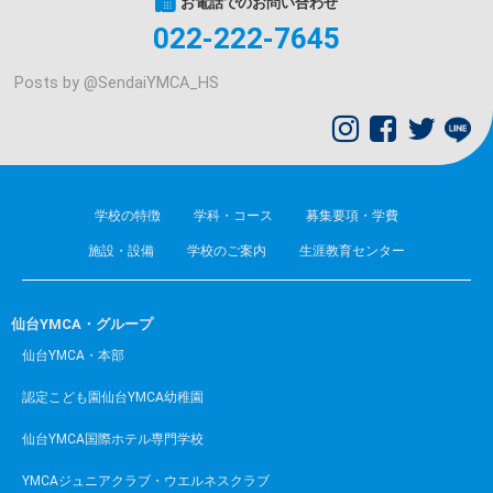
お電話でのお問い合わせ
022-222-7645
Posts by @
SendaiYMCA_HS
学校の特徴
学科・コース
募集要項・学費
施設・設備
学校のご案内
生涯教育センター
仙台YMCA・グループ
仙台YMCA・本部
認定こども園仙台YMCA幼稚園
仙台YMCA国際ホテル専門学校
YMCAジュニアクラブ・ウエルネスクラブ