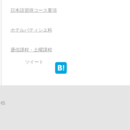
日本語習得コース要項
ホテルパティシエ科
通信課程・土曜課程
ツイート
HS