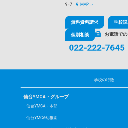
9‒7
MAP ＞
無料資料請求
学校説
お電話での
個別相談
022-222-7645
学校の特徴
仙台YMCA・グループ
仙台YMCA・本部
仙台YMCA幼稚園