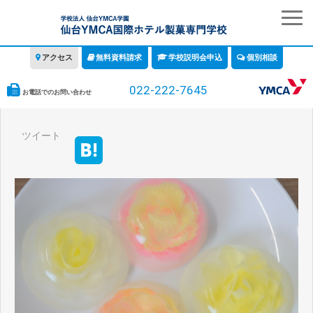
アクセス
無料資料請求
学校説明会申込
個別相談
022-222-7645
お電話でのお問い合わせ
学校の特徴
ツイート
学科・コース
教育について
みなさまへ
情報公開
募集要項・学費・入学ガイド