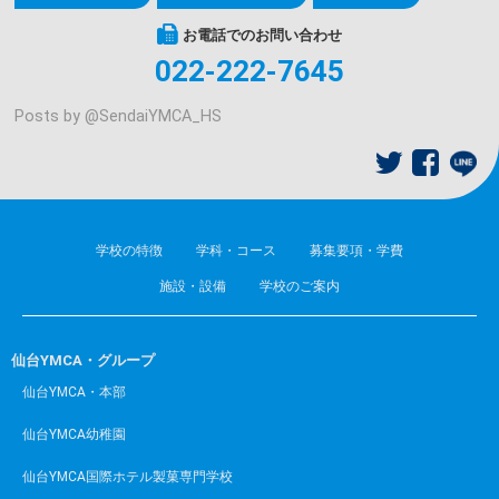
お電話でのお問い合わせ
022-222-7645
Posts by @
SendaiYMCA_HS
学校の特徴
学科・コース
募集要項・学費
施設・設備
学校のご案内
仙台YMCA・グループ
仙台YMCA・本部
仙台YMCA幼稚園
仙台YMCA国際ホテル製菓専門学校