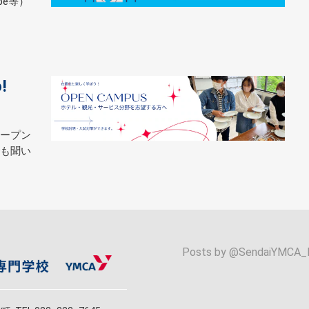
pe等）
!
ープン
も聞い
Posts by @
SendaiYMCA_