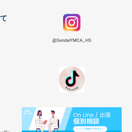
見て
@SendaiYMCA_HS