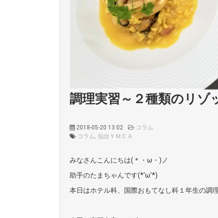
調理実習～２種類のリゾ
2018-05-20 13:02
コラム
コラム
仙台ＹＭＣＡ
みなさんこんにちは(＊・ω・)ノ
助手のたまちゃんです(*'ω'*)
本日はホテル科、国際おもてなし科１年生の調