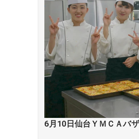
6月10日仙台ＹＭＣＡバ