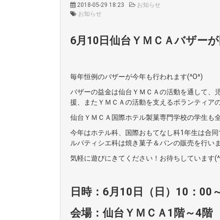
2018-05-29 18:23
お知らせ
お知らせ
6月10日仙台ＹＭＣＡバザー
毎年恒例のバザーが今年も行われます(^O^)
バザーの益金は仙台ＹＭＣＡの活動を通して、
援、またＹＭＣＡの活動を支えるボランティア
仙台ＹＭＣＡ国際ホテル製菓専門学校の学生も
今年はホテル科、国際おもてなし科1年生は合同
ルパティシエ科は焼き菓子＆パンの販売を行い
気軽に遊びにきてください！お待ちしています(^
日時：6月10日（日）10：00～
会場：仙台ＹＭＣＡ1階～4