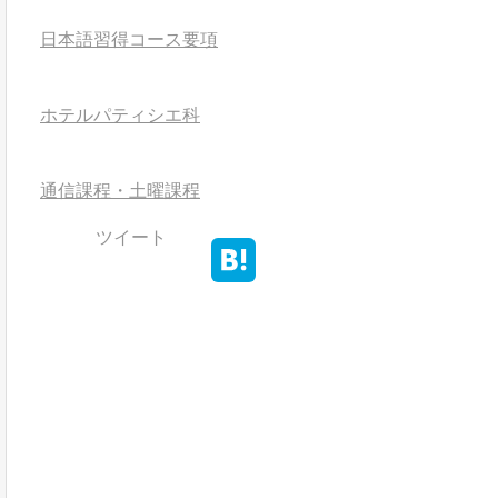
日本語習得コース要項
ホテルパティシエ科
通信課程・土曜課程
ツイート