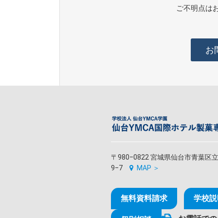
ご不明点は
お
〒980‒0822 宮城県仙台市青葉区
9‒7
MAP ＞
無料資料請求
学校説