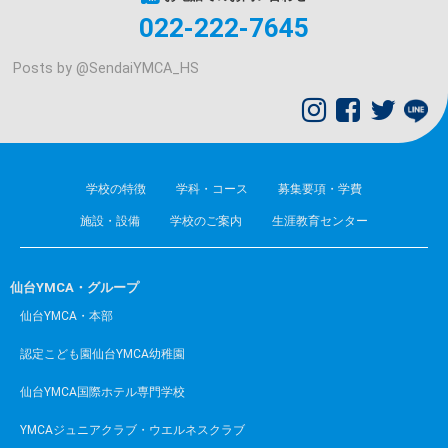
022-222-7645
Posts by @
SendaiYMCA_HS
学校の特徴
学科・コース
募集要項・学費
施設・設備
学校のご案内
生涯教育センター
仙台YMCA・グループ
仙台YMCA・本部
認定こども園仙台YMCA幼稚園
仙台YMCA国際ホテル専門学校
YMCAジュニアクラブ・ウエルネスクラブ