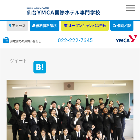
アクセス
無料資料請求
オープンキャンパス申込
個別相談
022-222-7645
お電話でのお問い合わせ
学校の特徴
ツイート
学科・コース
教育について
みなさまへ
情報公開
募集要項・学費・入学ガイド