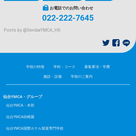
お電話でのお問い合わせ
022-222-7645
Posts by @
SendaiYMCA_HS
学校の特徴
学科・コース
募集要項・学費
施設・設備
学校のご案内
仙台YMCA・グループ
仙台YMCA・本部
仙台YMCA幼稚園
仙台YMCA国際ホテル製菓専門学校