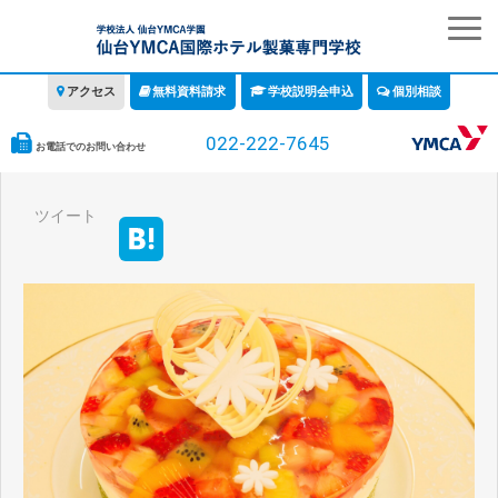
アクセス
無料資料請求
学校説明会申込
個別相談
022-222-7645
お電話でのお問い合わせ
学校の特徴
ツイート
学科・コース
教育について
みなさまへ
情報公開
募集要項・学費・入学ガイド