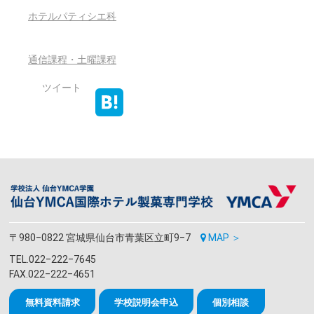
ホテルパティシエ科
通信課程・土曜課程
ツイート
〒980‒0822 宮城県仙台市青葉区立町9‒7
MAP ＞
TEL.022‒222‒7645
FAX.022‒222‒4651
無料資料請求
学校説明会申込
個別相談