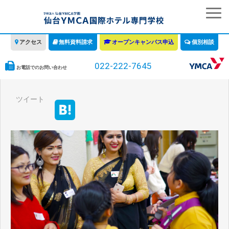
アクセス
無料資料請求
オープンキャンパス申込
個別相談
022-222-7645
お電話でのお問い合わせ
学校の特徴
ツイート
学科・コース
教育について
みなさまへ
情報公開
募集要項・学費・入学ガイド