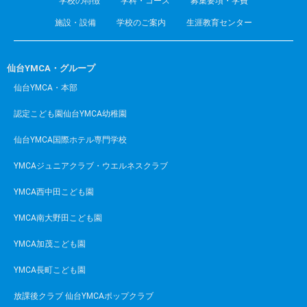
学校の特徴
学科・コース
募集要項・学費
施設・設備
学校のご案内
生涯教育センター
仙台YMCA・グループ
仙台YMCA・本部
認定こども園仙台YMCA幼稚園
仙台YMCA国際ホテル専門学校
YMCAジュニアクラブ・ウエルネスクラブ
YMCA西中田こども園
YMCA南大野田こども園
YMCA加茂こども園
YMCA長町こども園
放課後クラブ 仙台YMCAポップクラブ