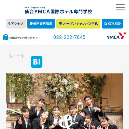
アクセス
無料資料請求
オープンキャンパス申込
個別相談
022-222-7645
お電話でのお問い合わせ
学校の特徴
ツイート
学科・コース
教育について
みなさまへ
情報公開
募集要項・学費・入学ガイド