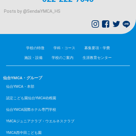
Posts by @
SendaiYMCA_HS
学校の特徴
学科・コース
募集要項・学費
施設・設備
学校のご案内
生涯教育センター
仙台YMCA・グループ
仙台YMCA・本部
認定こども園仙台YMCA幼稚園
仙台YMCA国際ホテル専門学校
YMCAジュニアクラブ・ウエルネスクラブ
YMCA西中田こども園