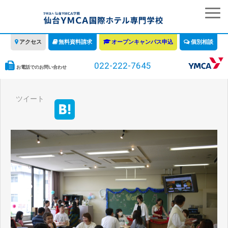
アクセス
無料資料請求
オープンキャンパス申込
個別相談
022-222-7645
お電話でのお問い合わせ
学校の特徴
ツイート
学科・コース
教育について
みなさまへ
情報公開
募集要項・学費・入学ガイド