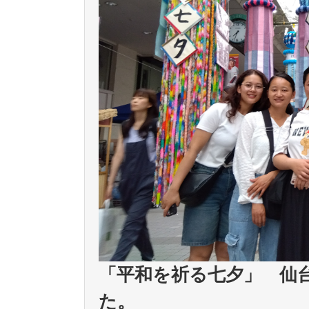
「平和を祈る七夕」 仙
た。