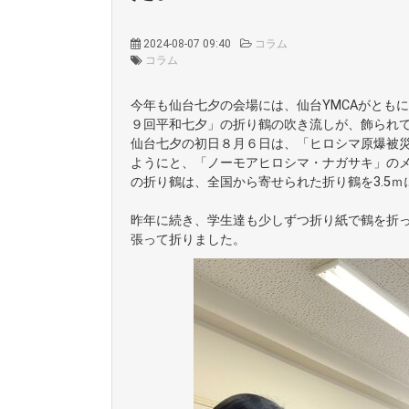
2024-08-07 09:40
コラム
コラム
今年も仙台七夕の会場には、仙台YMCAがとも
９回平和七夕」の折り鶴の吹き流しが、飾られ
仙台七夕の初日８月６日は、「ヒロシマ原爆被
ようにと、「ノーモアヒロシマ・ナガサキ」の
の折り鶴は、全国から寄せられた折り鶴を3.5
昨年に続き、学生達も少しずつ折り紙で鶴を折
張って折りました。