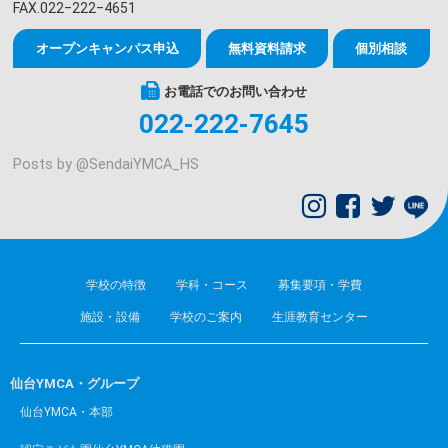
FAX.022‒222‒4651
オープンキャンパス申込
無料資料請求
個別相談
お電話でのお問い合わせ
022-222-7645
Posts by @
SendaiYMCA_HS
学校の特徴
学科・コース
募集要項・学費
施設・設備
学校のご案内
生涯教育センター
仙台YMCA・グループ
仙台YMCA・本部