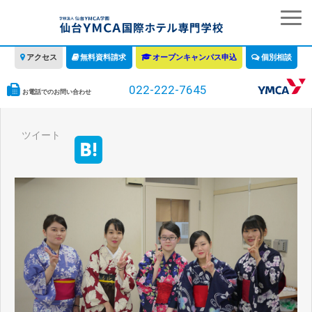
アクセス
無料資料請求
オープンキャンパス申込
個別相談
022-222-7645
お電話でのお問い合わせ
学校の特徴
ツイート
学科・コース
教育について
みなさまへ
情報公開
募集要項・学費・入学ガイド