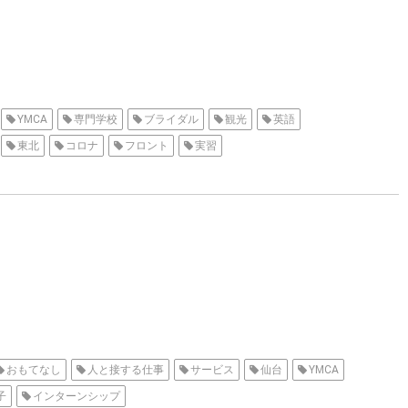
YMCA
専門学校
ブライダル
観光
英語
東北
コロナ
フロント
実習
おもてなし
人と接する仕事
サービス
仙台
YMCA
子
インターンシップ