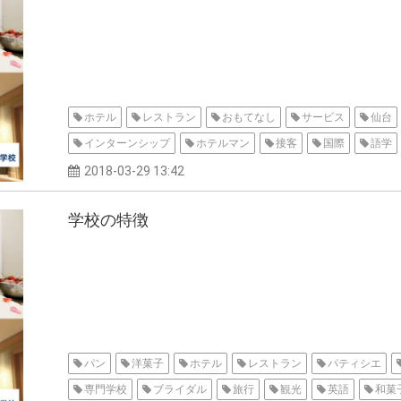
ホテル
レストラン
おもてなし
サービス
仙台
インターンシップ
ホテルマン
接客
国際
語学
2018-03-29 13:42
学校の特徴
パン
洋菓子
ホテル
レストラン
パティシエ
専門学校
ブライダル
旅行
観光
英語
和菓