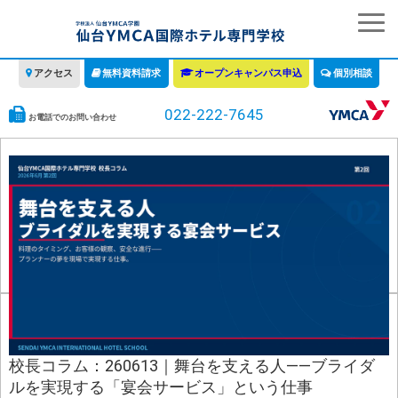
アクセス
無料資料請求
オープンキャンパス申込
個別相談
022-222-7645
お電話でのお問い合わせ
学校の特徴
学科・コース
教育について
みなさまへ
情報公開
募集要項・学費・入学ガイド
校長コラム：260613｜舞台を支える人——ブライダ
ルを実現する「宴会サービス」という仕事