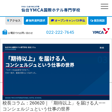
アクセス
無料資料請求
オープンキャンパス申込
個別相談
022-222-7645
お電話でのお問い合わせ
学校の特徴
学科・コース
教育について
みなさまへ
情報公開
募集要項・学費・入学ガイド
校長コラム：260620｜「期待以上」を届ける人——
コンシェルジュという仕事の世界