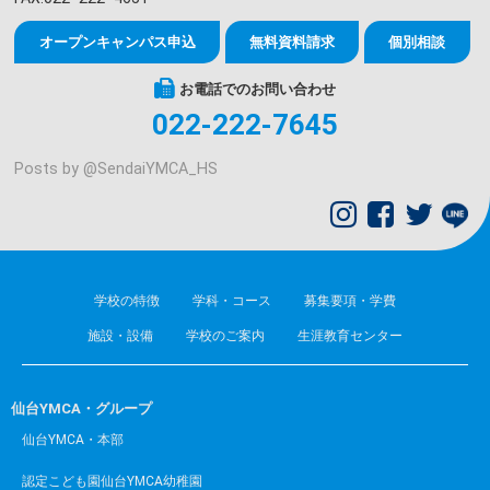
オープンキャンパス申込
無料資料請求
個別相談
お電話でのお問い合わせ
022-222-7645
Posts by @
SendaiYMCA_HS
学校の特徴
学科・コース
募集要項・学費
施設・設備
学校のご案内
生涯教育センター
仙台YMCA・グループ
仙台YMCA・本部
認定こども園仙台YMCA幼稚園