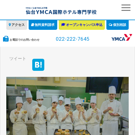
アクセス
無料資料請求
オープンキャンパス申込
個別相談
022-222-7645
お電話でのお問い合わせ
学校の特徴
ツイート
学科・コース
教育について
みなさまへ
情報公開
募集要項・学費・入学ガイド