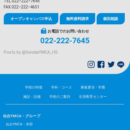
TEL.022‒222‒7645
FAX.022‒222‒4651
オープンキャンパス申込
無料資料請求
個別相談
お電話でのお問い合わせ
022-222-7645
Posts by @
SendaiYMCA_HS
学校の特徴
学科・コース
募集要項・学費
施設・設備
学校のご案内
生涯教育センター
仙台YMCA・グループ
仙台YMCA・本部