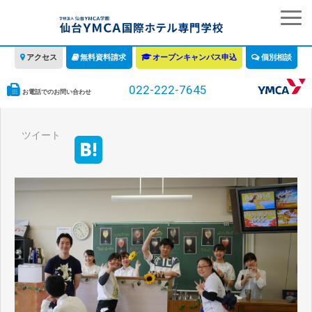
アクセス
無料資料請求
オープンキャンパス申込
個別相談
022-222-7645
お電話でのお問い合わせ
学校の特徴
ツイート
学科・コース
教育について
みなさまへ
情報公開
募集要項・学費・入学ガイド