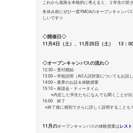
これから進路を本格的に考える１、２年生の皆さ
冬休み前にぜひ一度YMCAのオープンキャンパ
しいです☆
◇開催日◇
11月4日（土）、11月25日（土）
13：0
◇オープンキャンパスの流れ◇
12:30～受付開始
13:00～学校説明（AO入試対策についてもお話
14:00～業界のお話＆体験授業
15:10～座談会・ティータイム
※内定した学生たちになんでも聞くことが出
16:00 終了
※終了後に個別でさらに詳しく説明すること
11月の
オープンキャンパスの体験授業は
レスト