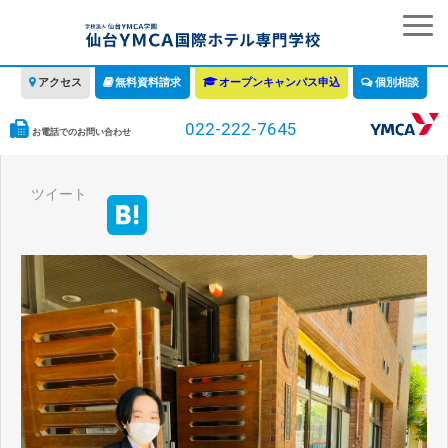
アクセス
無料資料請求
オープンキャンパス申込
個別相談
022-222-7645
お電話でのお問い合わせ
学校の特徴
ツイート
学科・コース
教育について
みなさまへ
情報公開
募集要項・学費・入学ガイド