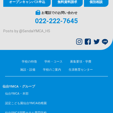
オープンキャンパス申込
無料資料請求
個別相談
お電話でのお問い合わせ
022-222-7645
Posts by @
SendaiYMCA_HS
学校の特徴
学科・コース
募集要項・学費
施設・設備
学校のご案内
生涯教育センター
仙台YMCA・グループ
仙台YMCA・本部
認定こども園仙台YMCA幼稚園
仙台YMCA国際ホテル専門学校