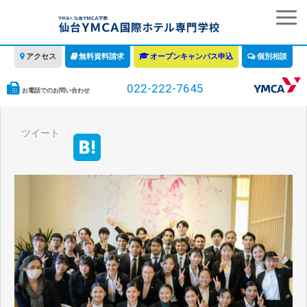
アクセス
無料資料請求
オープンキャンパス申込
個別相談
022-222-7645
お電話でのお問い合わせ
学校の特徴
ツイート
学科・コース
教育について
みなさまへ
情報公開
募集要項・学費・入学ガイド