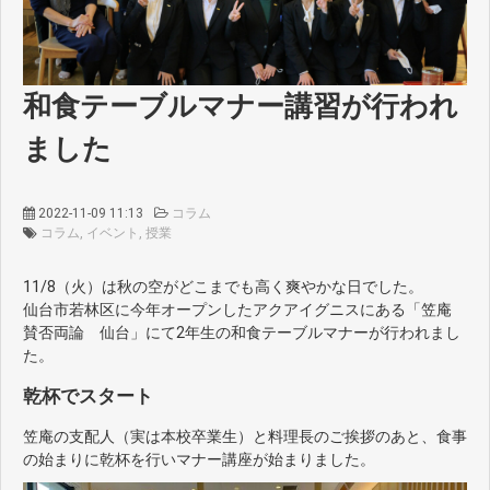
和食テーブルマナー講習が行われ
ました
2022-11-09 11:13
コラム
コラム
イベント
授業
11/8（火）は秋の空がどこまでも高く爽やかな日でした。
仙台市若林区に今年オープンしたアクアイグニスにある「笠庵
賛否両論 仙台」にて2年生の和食テーブルマナーが行われまし
た。
乾杯でスタート
笠庵の支配人（実は本校卒業生）と料理長のご挨拶のあと、食事
の始まりに乾杯を行いマナー講座が始まりました。