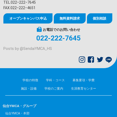
TEL.022‒222‒7645
FAX.022‒222‒4651
オープンキャンパス申込
無料資料請求
個別相談
お電話でのお問い合わせ
022-222-7645
Posts by @
SendaiYMCA_HS
学校の特徴
学科・コース
募集要項・学費
施設・設備
学校のご案内
生涯教育センター
仙台YMCA・グループ
仙台YMCA・本部