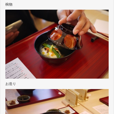
椀物
お造り