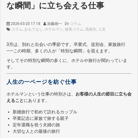
な瞬間」に立ち会える仕事
2026-03-20 17:18
加藤雄一
コラム
コラム
おもてなし
ホテルマン
校長コラム
高校生
人生
3月は、別れと出会いの季節です。卒業式、送別会、家族旅行
——この時期、多くの人が「特別な瞬間」を迎えます。
そしてその特別な瞬間の多くに、ホテルや旅行が関わっていま
す。
人生の一ページを紡ぐ仕事
ホテルマンという仕事の特別さは、
お客様の人生の節目に立ち会
えること
にあります。
新婚旅行で初めて訪れるカップル
卒業記念に家族で旅する親子
定年退職を祝う夫婦の旅
大切な人との最後の旅行