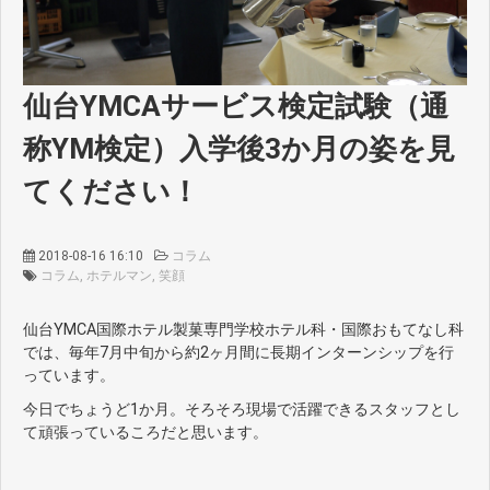
仙台YMCAサービス検定試験（通
称YM検定）入学後3か月の姿を見
てください！
2018-08-16 16:10
コラム
コラム
ホテルマン
笑顔
仙台YMCA国際ホテル製菓専門学校ホテル科・国際おもてなし科
では、毎年7月中旬から約2ヶ月間に長期インターンシップを行
っています。
今日でちょうど1か月。そろそろ現場で活躍できるスタッフとし
て頑張っているころだと思います。