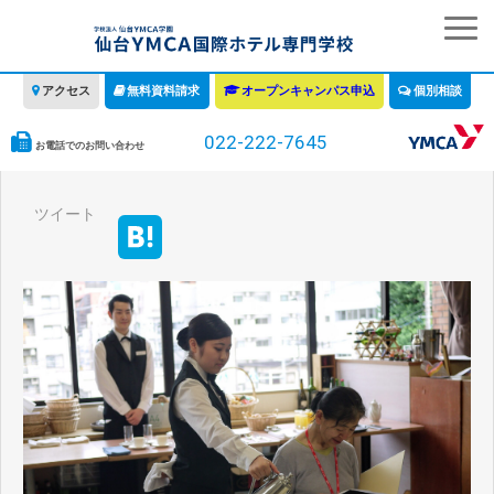
アクセス
無料資料請求
オープンキャンパス申込
個別相談
022-222-7645
お電話でのお問い合わせ
学校の特徴
ツイート
学科・コース
教育について
みなさまへ
情報公開
募集要項・学費・入学ガイド