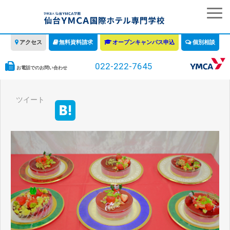
アクセス
無料資料請求
オープンキャンパス申込
個別相談
022-222-7645
お電話でのお問い合わせ
学校の特徴
ツイート
学科・コース
教育について
みなさまへ
情報公開
募集要項・学費・入学ガイド