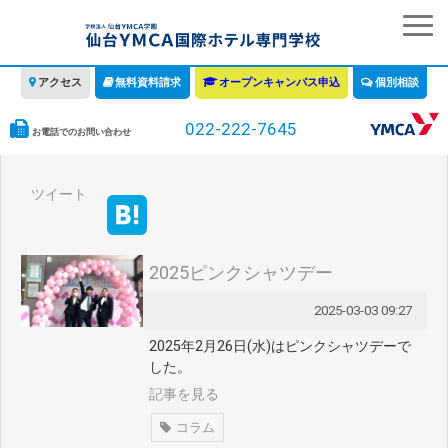
アクセス
無料資料請求
オープンキャンパス申込
個別相談
022-222-7645
お電話でのお問い合わせ
学校の特徴
ツイート
学科・コース
教育について
2025ピンクシャツデー
みなさまへ
2025-03-03 09:27
情報公開
2025年2月26日(水)はピンクシャツデーで
募集要項・学費・入学ガイド
した。
記事を見る
コラム