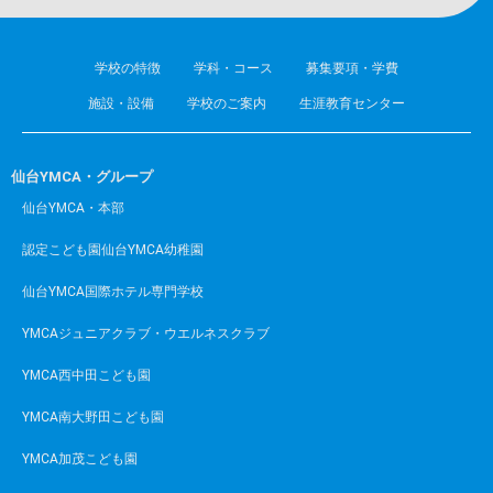
学校の特徴
学科・コース
募集要項・学費
施設・設備
学校のご案内
生涯教育センター
仙台YMCA・グループ
仙台YMCA・本部
認定こども園仙台YMCA幼稚園
仙台YMCA国際ホテル専門学校
YMCAジュニアクラブ・ウエルネスクラブ
YMCA西中田こども園
YMCA南大野田こども園
YMCA加茂こども園